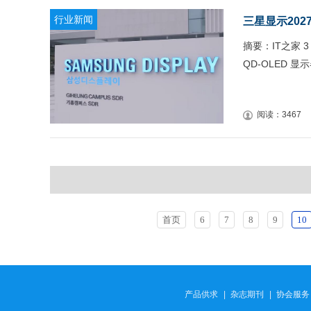
行业新闻
三星显示202
摘要：IT之家 3
QD-OLED 
阅读：3467
首页
6
7
8
9
10
产品供求
|
杂志期刊
|
协会服务