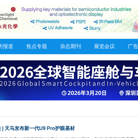
访报道
焦点专题
杂志期刊
展览会议
广
 | 天马发布新一代U9 Pro护眼基材