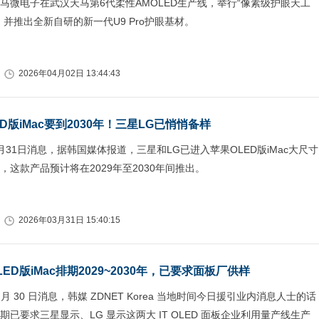
马微电子在武汉天马第6代柔性AMOLED生产线，举行“像素级护眼天工
，并推出全新自研的新一代U9 Pro护眼基材。
2026年04月02日 13:44:43
D版iMac要到2030年！三星LG已悄悄备样
月31日消息，据韩国媒体报道，三星和LG已进入苹果OLED版iMac大尺寸
，这款产品预计将在2029年至2030年间推出。
2026年03月31日 15:40:15
ED版iMac排期2029~2030年，已要求面板厂供样
 月 30 日消息，韩媒 ZDNET Korea 当地时间今日援引业内消息人士的话
已要求三星显示、LG 显示这两大 IT OLED 面板企业利用量产线生产