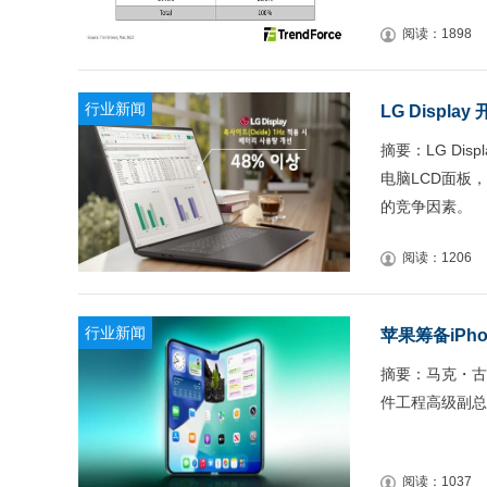
阅读：1898
行业新闻
LG Disp
摘要：LG Di
电脑LCD面板
的竞争因素。
阅读：1206
行业新闻
苹果筹备iPh
摘要：马克・古
件工程高级副总
阅读：1037