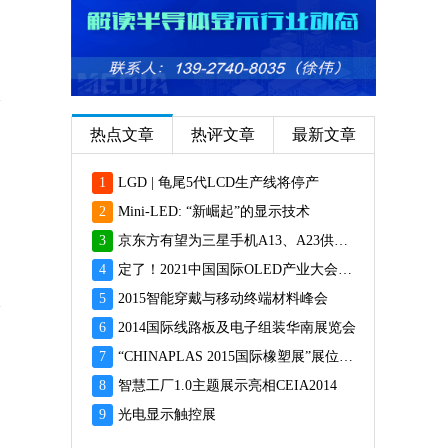
热点文章
热评文章
最新文章
1
LGD | 龟尾5代LCD生产线将停产
2
Mini-LED: “新崛起”的显示技术
3
京东方有望为三星手机A13、A23供应面板
4
定了！2021中国国际OLED产业大会12月重磅启幕
5
2015智能穿戴与移动终端材料峰会
6
2014国际线路板及电子组装华南展览会
7
“CHINAPLAS 2015国际橡塑展”展位预订火爆 彰显橡塑业乐观前景
8
智慧工厂1.0主题展示亮相CEIA2014
9
光电显示触控展