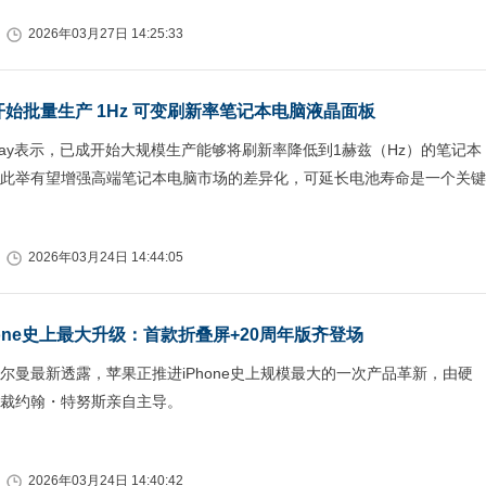
2026年03月27日 14:25:33
lay 开始批量生产 1Hz 可变刷新率笔记本电脑液晶面板
splay表示，已成开始大规模生产能够将刷新率降低到1赫兹（Hz）的笔记本
，此举有望增强高端笔记本电脑市场的差异化，可延长电池寿命是一个关键
2026年03月24日 14:44:05
one史上最大升级：首款折叠屏+20周年版齐登场
尔曼最新透露，苹果正推进iPhone史上规模最大的一次产品革新，由硬
裁约翰・特努斯亲自主导。
2026年03月24日 14:40:42