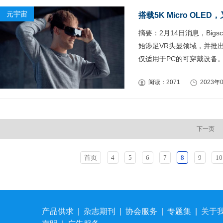
元宇宙
搭载5K Micro OLE
摘要：2月14日消息，Bi
始涉足VR头显领域，并推出
仅适用于PC的可穿戴设备
阅读：2071
2023年0
下一页
首页
4
5
6
7
8
9
10
产品供求
|
杂志期刊
|
协会服务
|
专题集
|
关于