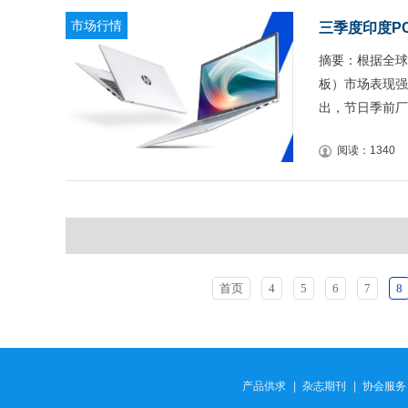
市场行情
三季度印度PC
摘要：根据全球
板）市场表现强
出，节日季前厂
阅读：1340
首页
4
5
6
7
8
产品供求
|
杂志期刊
|
协会服务