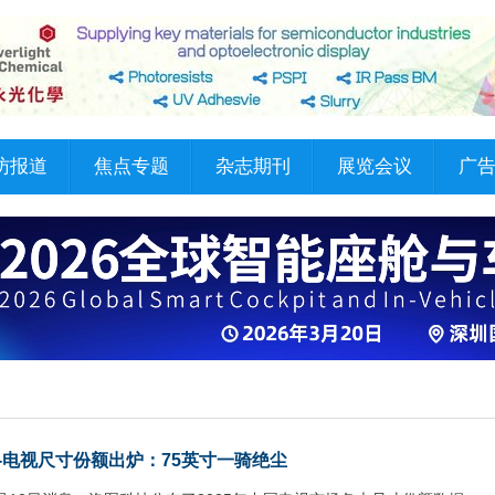
访报道
焦点专题
杂志期刊
展览会议
广
国各电视尺寸份额出炉：75英寸一骑绝尘