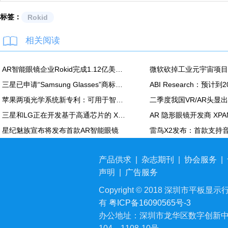
标签：
Rokid
相关阅读
AR智能眼镜企业Rokid完成1.12亿美元C轮融资
三星已申请“Samsung Glasses”商标，或为其XR头显的官方名称
苹果两项光学系统新专利：可用于智能眼镜及 Vision Pro
三星和LG正在开发基于高通芯片的 XR设备
星纪魅族宣布将发布首款AR智能眼镜
产品供求
|
杂志期刊
|
协会服务
|
声明
|
广告服务
Copyright © 2018 深圳市平板显示行业
有
粤ICP备16090565号-3
办公地址：深圳市龙华区数字创新中