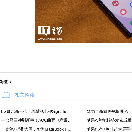
标签：
相关阅读
LG展示新一代无线壁纸电视Signature OLED W，整机仅厚0.9厘米
一台屏三种刷新率！AOC曲面电竞屏上市：最高500Hz、售价2180元
一支笔+折叠大屏，华为MateBook Fold非凡大师释放折叠电脑生产力