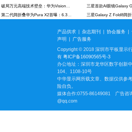
破局万元高端技术壁垒：华为Vision智慧屏6 SE RGB正式发布
第二代阔折叠华为Pura X2首曝：6.3英寸屏 显示面积比肩iPhone Pro Max
产品供求
|
杂志期刊
|
协会服务
|
声明
|
广告服务
Copyright © 2018 深圳市平板显示行业
有
粤ICP备16090565号-3
办公地址：深圳市龙华区数字创新中
104、1108-10号
中华显示网所载文章、数据仅供参
险自负。
媒体合作:0755-86149081
广告咨询:
@qq.com