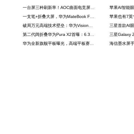
一台屏三种刷新率！AOC曲面电竞屏上市：最高500Hz、售价2180元
一支笔+折叠大屏，华为MateBook Fold非凡大师释放折叠电脑生产力
破局万元高端技术壁垒：华为Vision智慧屏6 SE RGB正式发布
第二代阔折叠华为Pura X2首曝：6.3英寸屏 显示面积比肩iPhone Pro Max
华为全新旗舰平板曝光，高端平板赛道再迎新玩家