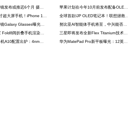
苹果AI智能眼镜发布或推迟6个月 摄像头配置方案未定
苹果计划在今年10月前发布配备OLED屏的新款iPad mini
苹果也有7英寸超大屏手机！iPhone 18 Pro爆料汇总
全球首款IJP OLED笔记本！联想拯救者R
三星首款AI眼镜Galaxy Glasses曝光：骁龙AR1 Gen1芯片
努比亚AI智能体手机将至，中兴能否靠豆包翻身？
三星Galaxy Z Fold8阔折叠手机渲染图再曝
三星即将发布全新Flex Titanium技术，以钛金属重塑折叠显示屏结构
海信墨水屏手机A10配置出炉：4nm高通芯 支持红外遥控
华为MatePad Pro新平板曝光：12英寸OLED屏+北斗通信