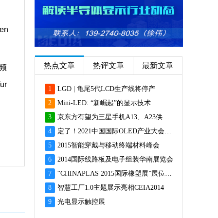
，
en
热点文章
热评文章
最新文章
频
ur
1
LGD | 龟尾5代LCD生产线将停产
2
Mini-LED: “新崛起”的显示技术
3
京东方有望为三星手机A13、A23供应面板
4
定了！2021中国国际OLED产业大会12月重磅启幕
5
2015智能穿戴与移动终端材料峰会
6
2014国际线路板及电子组装华南展览会
7
“CHINAPLAS 2015国际橡塑展”展位预订火爆 彰显橡塑业乐观前景
8
智慧工厂1.0主题展示亮相CEIA2014
9
光电显示触控展