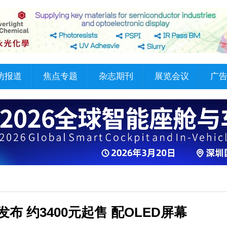
访报道
焦点专题
杂志期刊
展览会议
广
布 约3400元起售 配OLED屏幕