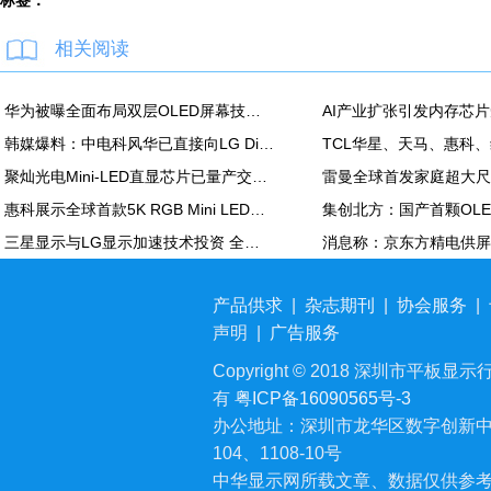
标签：
相关阅读
华为被曝全面布局双层OLED屏幕技术 含手机平板PC
韩媒爆料：中电科风华已直接向LG Display越南OLED模组生产线提供设备
聚灿光电Mini-LED直显芯片已量产交付，重塑COB色彩标准
惠科展示全球首款5K RGB Mini LED显示面板：90Hz，100% DCI-P3
三星显示与LG显示加速技术投资 全力应对中国追击
产品供求
|
杂志期刊
|
协会服务
|
声明
|
广告服务
Copyright © 2018 深圳市平板显示行业
有
粤ICP备16090565号-3
办公地址：深圳市龙华区数字创新中
104、1108-10号
中华显示网所载文章、数据仅供参