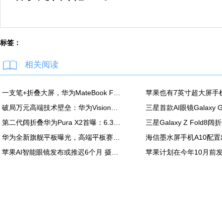
标签：
相关阅读
一支笔+折叠大屏，华为MateBook Fold非凡大师释放折叠电脑生产力
破局万元高端技术壁垒：华为Vision智慧屏6 SE RGB正式发布
第二代阔折叠华为Pura X2首曝：6.3英寸屏 显示面积比肩iPhone Pro Max
华为全新旗舰平板曝光，高端平板赛道再迎新玩家
苹果AI智能眼镜发布或推迟6个月 摄像头配置方案未定