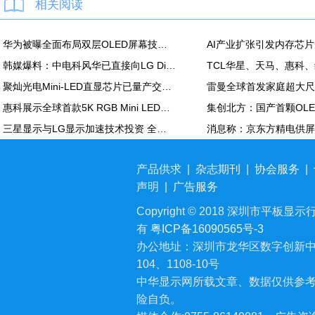
相关阅读
华为被曝全面布局双层OLED屏幕技术 含手机平板PC
韩媒爆料：中电科风华已直接向LG Display越南OLED模组生产线提供设备
聚灿光电Mini-LED直显芯片已量产交付，重塑COB色彩标准
惠科展示全球首款5K RGB Mini LED显示面板：90Hz，100% DCI-P3
三星显示与LG显示加速技术投资 全力应对中国追击
产品供求
|
杂志期刊
|
协会服务
|
声明
|
广告服务
Copyright © 2018 深圳市平板显示行业
有
粤ICP备16090565号-3
办公地址：深圳市龙华区数字创新中
104、1108-10号
中华显示网所载文章、数据仅供参
险自负。