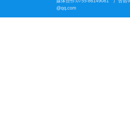
媒体合作:0755-86149081
广告咨询:
@qq.com