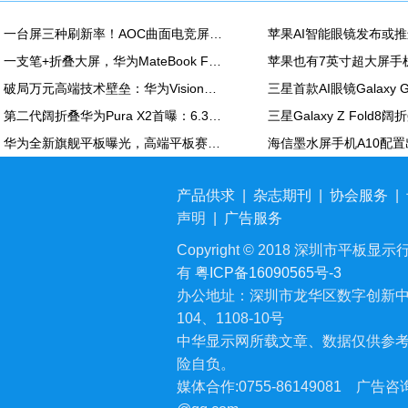
一台屏三种刷新率！AOC曲面电竞屏上市：最高500Hz、售价2180元
一支笔+折叠大屏，华为MateBook Fold非凡大师释放折叠电脑生产力
破局万元高端技术壁垒：华为Vision智慧屏6 SE RGB正式发布
第二代阔折叠华为Pura X2首曝：6.3英寸屏 显示面积比肩iPhone Pro Max
华为全新旗舰平板曝光，高端平板赛道再迎新玩家
产品供求
|
杂志期刊
|
协会服务
|
声明
|
广告服务
Copyright © 2018 深圳市平板显示行业
有
粤ICP备16090565号-3
办公地址：深圳市龙华区数字创新中
104、1108-10号
中华显示网所载文章、数据仅供参
险自负。
媒体合作:0755-86149081
广告咨询: