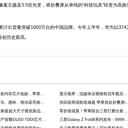
像素主摄及3.5倍光变，将折叠屏从单纯的“科技玩具”转变为高效
累计出货量突破1000万台的中国品牌。今年上半年，华为以374
再创历史新高。
AI产业扩张引发内存芯片短缺，苹果MacBook Air供应紧张
显示视界：流媒体后视镜智启车载后视新安全！
TCL华星、天马、惠科、维信诺亮相ChinaJoy2026，发力显示器、游戏平板、潮玩等新品
供应链再现制造难题 苹果首款折叠屏iPhone
雷曼全球首发家庭超大尺寸视觉新品类——家庭巨幕墙
零折痕成真！苹果联合三星打磨出新一代折叠屏幕
集创北方：国产首颗OLED TDDI芯片量产，显示芯片国产化进程再提速
三星Galaxy Z Fold8系列发布：8999元起 首款「阔折叠