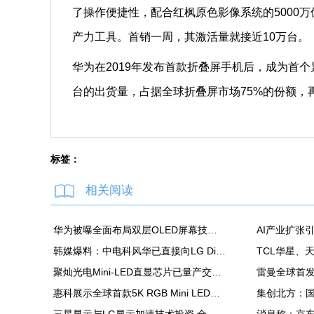
了操作便捷性，配合红枫原色影像系统的5000万
产力工具。首销一周，其激活量就接近10万台。
华为在2019年发布首款折叠屏手机后，成为首个
台的出货量，占据全球折叠屏市场75%的份额，
标签：
相关阅读
华为被曝全面布局双层OLED屏幕技术 含手机平板PC
韩媒爆料：中电科风华已直接向LG Display越南OLED模组生产线提供设备
聚灿光电Mini-LED直显芯片已量产交付，重塑COB色彩标准
惠科展示全球首款5K RGB Mini LED显示面板：90Hz，100% DCI-P3