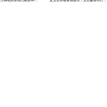
消息称：京东方精电供屏现代新款Avante，正大规模生产14.6英寸QD Mini LED显示屏
定义世界级赛场显示！艾比森发布行业《体育显示解决方案白皮书》