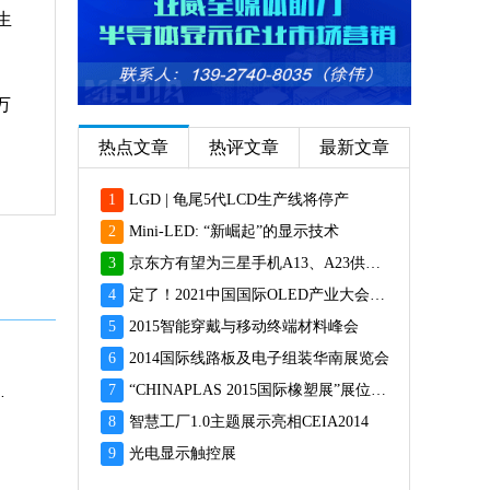
生
万
热点文章
热评文章
最新文章
1
LGD | 龟尾5代LCD生产线将停产
2
Mini-LED: “新崛起”的显示技术
3
京东方有望为三星手机A13、A23供应面板
4
定了！2021中国国际OLED产业大会12月重磅启幕
5
2015智能穿戴与移动终端材料峰会
6
2014国际线路板及电子组装华南展览会
7
“CHINAPLAS 2015国际橡塑展”展位预订火爆 彰显橡塑业乐观前景
 Ultra再传面临延期发售
8
智慧工厂1.0主题展示亮相CEIA2014
9
光电显示触控展
」亮相