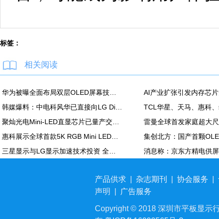
标签：
相关阅读
华为被曝全面布局双层OLED屏幕技术 含手机平板PC
韩媒爆料：中电科风华已直接向LG Display越南OLED模组生产线提供设备
聚灿光电Mini-LED直显芯片已量产交付，重塑COB色彩标准
惠科展示全球首款5K RGB Mini LED显示面板：90Hz，100% DCI-P3
三星显示与LG显示加速技术投资 全力应对中国追击
产品供求
|
杂志期刊
|
协会服务
|
声明
|
广告服务
Copyright © 2018 深圳市平板显示行业