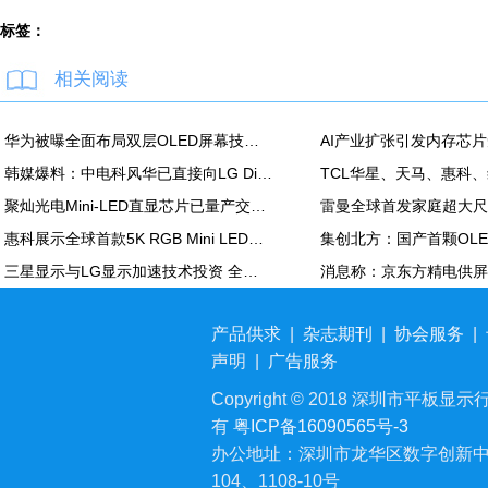
标签：
相关阅读
华为被曝全面布局双层OLED屏幕技术 含手机平板PC
韩媒爆料：中电科风华已直接向LG Display越南OLED模组生产线提供设备
聚灿光电Mini-LED直显芯片已量产交付，重塑COB色彩标准
惠科展示全球首款5K RGB Mini LED显示面板：90Hz，100% DCI-P3
三星显示与LG显示加速技术投资 全力应对中国追击
产品供求
|
杂志期刊
|
协会服务
|
声明
|
广告服务
Copyright © 2018 深圳市平板显示行业
有
粤ICP备16090565号-3
办公地址：深圳市龙华区数字创新中
104、1108-10号