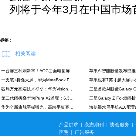
列将于今年3月在中国市场
标签：
相关阅读
一台屏三种刷新率！AOC曲面电竞屏上市：最高500Hz、售价2180元
一支笔+折叠大屏，华为MateBook Fold非凡大师释放折叠电脑生产力
破局万元高端技术壁垒：华为Vision智慧屏6 SE RGB正式发布
第二代阔折叠华为Pura X2首曝：6.3英寸屏 显示面积比肩iPhone Pro Max
华为全新旗舰平板曝光，高端平板赛道再迎新玩家
产品供求
|
杂志期刊
|
协会服务
|
声明
|
广告服务