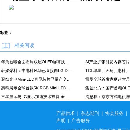
标签：
相关阅读
华为被曝全面布局双层OLED屏幕技术 含手机平板PC
韩媒爆料：中电科风华已直接向LG Display越南OLED模组生产线提供设备
聚灿光电Mini-LED直显芯片已量产交付，重塑COB色彩标准
惠科展示全球首款5K RGB Mini LED显示面板：90Hz，100% DCI-P3
三星显示与LG显示加速技术投资 全力应对中国追击
产品供求
|
杂志期刊
|
协会服务
|
声明
|
广告服务