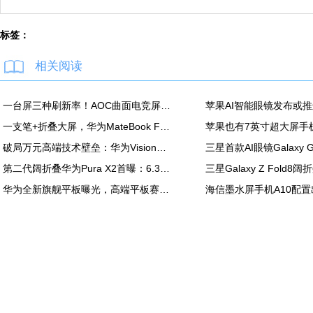
标签：
相关阅读
一台屏三种刷新率！AOC曲面电竞屏上市：最高500Hz、售价2180元
一支笔+折叠大屏，华为MateBook Fold非凡大师释放折叠电脑生产力
破局万元高端技术壁垒：华为Vision智慧屏6 SE RGB正式发布
第二代阔折叠华为Pura X2首曝：6.3英寸屏 显示面积比肩iPhone Pro Max
华为全新旗舰平板曝光，高端平板赛道再迎新玩家