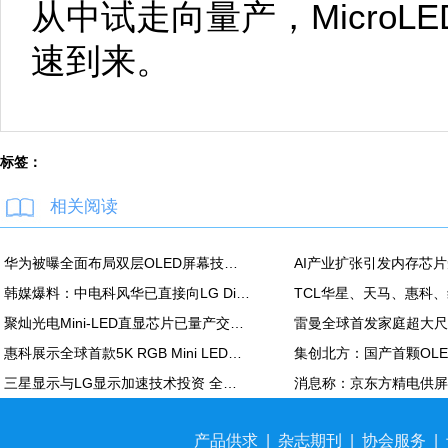
从中试走向量产，Micro
速到来。
标签：
相关阅读
华为被曝全面布局双层OLED屏幕技术 含手机平板PC
韩媒爆料：中电科风华已直接向LG Display越南OLED模组生产线提供设备
聚灿光电Mini-LED直显芯片已量产交付，重塑COB色彩标准
惠科展示全球首款5K RGB Mini LED显示面板：90Hz，100% DCI-P3
三星显示与LG显示加速技术投资 全力应对中国追击
产品供求
|
杂志期刊
|
协会服务
|