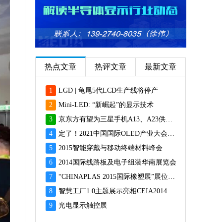
热点文章
热评文章
最新文章
1
LGD | 龟尾5代LCD生产线将停产
2
Mini-LED: “新崛起”的显示技术
3
京东方有望为三星手机A13、A23供应面板
4
定了！2021中国国际OLED产业大会12月重磅启幕
5
2015智能穿戴与移动终端材料峰会
6
2014国际线路板及电子组装华南展览会
7
“CHINAPLAS 2015国际橡塑展”展位预订火爆 彰显橡塑业乐观前景
8
智慧工厂1.0主题展示亮相CEIA2014
9
光电显示触控展