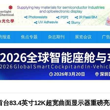
访报道
焦点专题
杂志期刊
展览会议
广
科全球首台83.4英寸12K超宽曲面显示器重磅