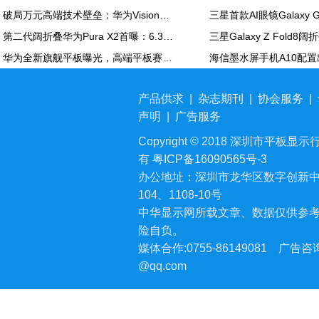
破局万元高端技术壁垒：华为Vision智慧屏6 SE RGB正式发布
第二代阔折叠华为Pura X2首曝：6.3英寸屏 显示面积比肩iPhone Pro Max
华为全新旗舰平板曝光，高端平板赛道再迎新玩家
产品供求
|
杂志期刊
|
协会服务
|
声明
|
广告服务
Copyright © 2018 深圳市平板显示行业
有
粤ICP备16090565号-3
办公地址：深圳市龙华区数字创新中
104、1108-10号
中华显示网所载文章、数据仅供参
险自负。
媒体合作:0755-86149081
广告咨询:
@qq.com