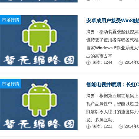
市场行情
安卓成用户接受Win8
摘要：移动装置袭起触控风
也转变了使用者存取各式档
自家Windows 8作业系
占的高市占率
阅读：1244
2014年0
市场行情
智能电视井喷期：长虹C
摘要：根据第五届红顶奖上
视产品属性中，智能以超过
能够以令人瞠目的速度得到
发、多屏互动、
阅读：1221
2014年0