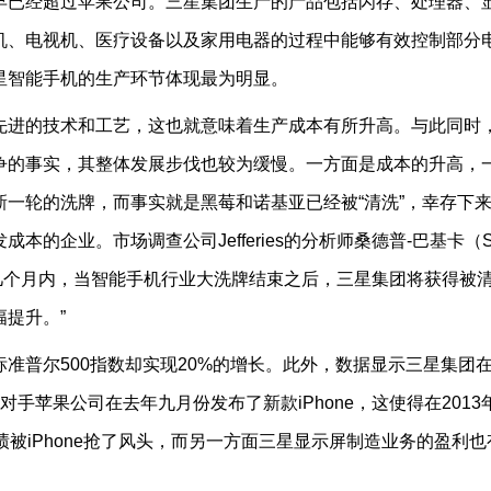
已经超过苹果公司。三星集团生产的产品包括闪存、处理器、
机、电视机、医疗设备以及家用电器的过程中能够有效控制部分
星智能手机的生产环节体现最为明显。
进的技术和工艺，这也就意味着生产成本有所升高。与此同时
争的事实，其整体发展步伐也较为缓慢。一方面是成本的升高，
一轮的洗牌，而事实就是黑莓和诺基亚已经被“清洗”，幸存下
的企业。市场调查公司Jefferies的分析师桑德普-巴基卡（S
：“未来几个月内，当智能手机行业大洗牌结束之后，三星集团将获得被
提升。”
普尔500指数却实现20%的增长。此外，数据显示三星集团在
手苹果公司在去年九月份发布了新款iPhone，这使得在2013
绩被iPhone抢了风头，而另一方面三星显示屏制造业务的盈利也