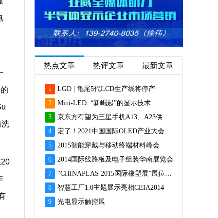
显
电
，
热点文章
热评文章
最新文章
一
1
LGD | 龟尾5代LCD生产线将停产
来的
2
Mini-LED: “新崛起”的显示技术
u
3
京东方有望为三星手机A13、A23供应面板
清洗
4
定了！2021中国国际OLED产业大会12月重磅启幕
5
2015智能穿戴与移动终端材料峰会
6
2014国际线路板及电子组装华南展览会
20
7
“CHINAPLAS 2015国际橡塑展”展位预订火爆 彰显橡塑业乐观前景
年
8
智慧工厂1.0主题展示亮相CEIA2014
有
9
光电显示触控展