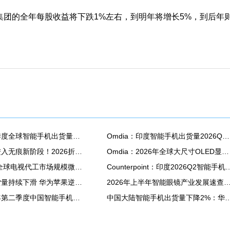
的全年每股收益将下跌1%左右，到明年将增长5%，到后年
Omdia：二季度全球智能手机出货量同比下降6% 降至2.72亿部
Omdia：印度智能手机出货量2026Q2同比下降13%至3390万部
折叠屏手机进入无痕新阶段！2026折叠面板出货量将大涨24%
Omdia：2026年全球大尺寸OLED显示面板出货量预计将同比增长18.8% 达到3880万片
2026上半年全球电视代工市场规模微增0.3%；预测下半年转降，全年下跌1.1%，结束四年增长周期
Counterpoint：印度2026Q2智能
中国手机出货量持续下滑 华为苹果逆市增长背后：大家转投高端机 换机周期更长了
2026年上半年智能眼镜产业发展速
IDC：2026年第二季度中国智能手机市场出货量同比下降4.3%
中国大陆智能手机出货量下降2%：华为逆势大涨