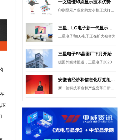
一文读懂印刷显示技术优势
印刷显示产业化的发令枪正式打响。
三星、LG电子新一代显示发展目标：集中扩大Micro LED 应用产品线
三星电子和LG电子正在扩大被誉为
三星电子P3晶圆厂下月开始安装设备，计划下半年建成
据国外媒体报道，三星电子2020
的
安徽省经济和信息化厅党组成员、副厅长柯文斌：掌握显示技术发展主动权 打造新型显示产业制造集群
新一轮科技革命和产业变革日新月异
别在
电压
而
。