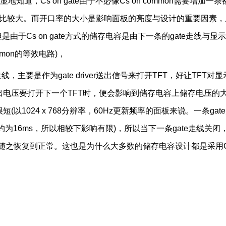
Cs on gate由于不必像Cs on common需要增加一条
 ratio)比较大。而开口率的大小是影响面板的亮度与设计的重要因素
但是由于Cs on gate方式的储存电容是由下一条的gate走线与显
ommon的等效电路)，
，主要是作为gate driver送出信号来打开TFT，好让TFT对显
送出电压要打开下一个TFT时，便会影响到储存电容上储存电压的
以1024 x 768分辨率，60Hz更新频率的面板来说。一条gat
为16ms，所以相较下影响有限)，所以当下一条gate走线关闭
随之恢复到正常。这也是为什么大多数的储存电容设计都是采用C