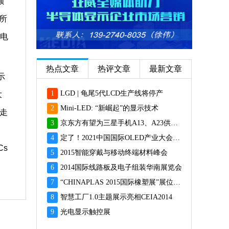
额
，所
示电
热点文章
热评文章
最新文章
示
1
LGD | 龟尾5代LCD生产线将停产
大
2
Mini-LED: “新崛起”的显示技术
e走
3
京东方有望为三星手机A13、A23供应面板
，
4
定了！2021中国国际OLED产业大会12月重磅启幕
s
5
2015智能穿戴与移动终端材料峰会
6
2014国际线路板及电子组装华南展览会
7
“CHINAPLAS 2015国际橡塑展”展位预订火爆 彰显橡塑业乐观前景
8
智慧工厂1.0主题展示亮相CEIA2014
9
光电显示触控展