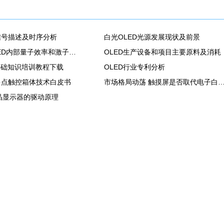
信号描述及时序分析
白光OLED光源发展现状及前景
关于调整OLED内部量子效率和激子时间
OLED生产设备和项目主要原料及消耗
基础知识培训教程下载
OLED行业专利分析
多点触控箱体技术白皮书
市场格局动荡 触摸屏是否取代电子
液晶显示器的驱动原理