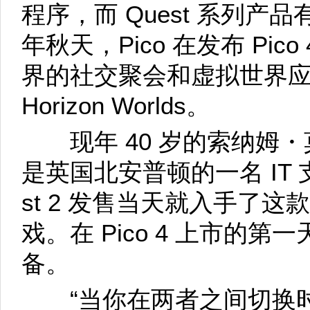
程序，而 Quest 系列产品
年秋天，Pico 在发布 Pi
界的社交聚会和虚拟世界应用
Horizon Worlds。
现年 40 岁的索纳姆・莫伯斯
是英国北安普顿的一名 IT 支
st 2 发售当天就入手了
戏。在 Pico 4 上市的
备。
“当你在两者之间切换时