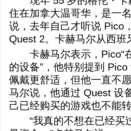
现年 55 岁的格伦・卡赫马尔 
住在加拿大温哥华，是一
说，去年自己才听说 Pico，
Quest 2。卡赫马尔从西班
卡赫马尔表示，Pico“
的设备”，他特别提到 Pic
佩戴更舒适，但他一直不愿放弃
马尔说，他通过 Quest
己已经购买的游戏也不能转到 
“我真的不想在已经买过