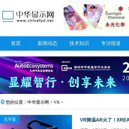
首页
新闻动态
技术知识
专访报道
您的位置：
中华显示网
>
VR
>
元宇宙
VR降温AR火了！XREA