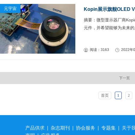
元宇宙
Kopin展示旗舰OLED
摘要：微型显示器厂商Kopi
元件，并希望能够为未来的
阅读：3163
2022年0
下一页
首页
1
2
产品供求
|
杂志期刊
|
协会服务
|
专题集
|
关于