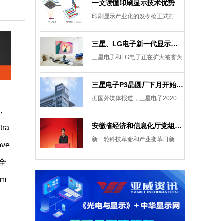
一文读懂印刷显示技术优势
印刷显示产业化的发令枪正式打响。
三星、LG电子新一代显示发展目标：集中扩大Micro LED 应用产品线
三星电子和LG电子正在扩大被誉为
三星电子P3晶圆厂下月开始安装设备，计划下半年建成
据国外媒体报道，三星电子2020
，
安徽省经济和信息化厅党组成员、副厅长柯文斌：掌握显示技术发展主动权 打造新型显示产业制造集群
ra
新一轮科技革命和产业变革日新月异
ove
向全
em