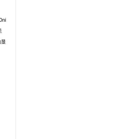
ni
呈
的显