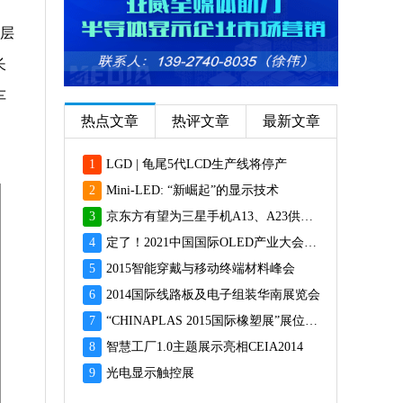
单层
长
车
热点文章
热评文章
最新文章
1
LGD | 龟尾5代LCD生产线将停产
2
Mini-LED: “新崛起”的显示技术
3
京东方有望为三星手机A13、A23供应面板
4
定了！2021中国国际OLED产业大会12月重磅启幕
5
2015智能穿戴与移动终端材料峰会
6
2014国际线路板及电子组装华南展览会
7
“CHINAPLAS 2015国际橡塑展”展位预订火爆 彰显橡塑业乐观前景
8
智慧工厂1.0主题展示亮相CEIA2014
9
光电显示触控展