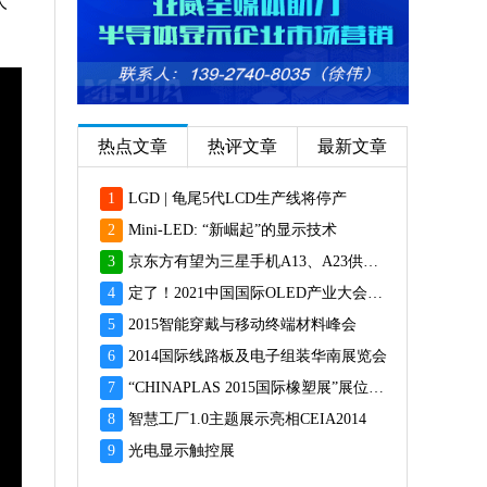
人
热点文章
热评文章
最新文章
1
LGD | 龟尾5代LCD生产线将停产
2
Mini-LED: “新崛起”的显示技术
3
京东方有望为三星手机A13、A23供应面板
4
定了！2021中国国际OLED产业大会12月重磅启幕
5
2015智能穿戴与移动终端材料峰会
6
2014国际线路板及电子组装华南展览会
7
“CHINAPLAS 2015国际橡塑展”展位预订火爆 彰显橡塑业乐观前景
8
智慧工厂1.0主题展示亮相CEIA2014
9
光电显示触控展