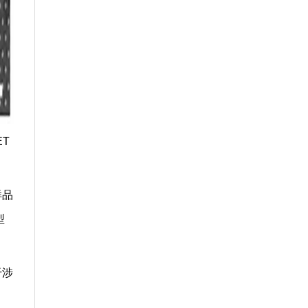
ET
样品
型
干涉