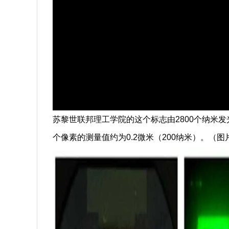
苏黎世联邦理工学院的这个标志由2800个纳米
个像素的测量值约为0.2微米（200纳米）。（图片：Amand