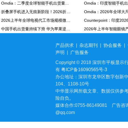
Omdia：二季度全球智能手机出货量同比下降6% 降至2.72亿部
折叠屏手机进入无痕新阶段！2026折叠面板出货量将大涨24%
2026上半年全球电视代工市场规模微增0.3%；预测下半年转降，全年下跌1.1%，结束四年增长周期
中国手机出货量持续下滑 华为苹果逆市增长背后：大家转投高端机 换机周期更长了
产品供求
|
杂志期刊
|
协会服务
|
声明
|
广告服务
Copyright © 2018 深圳市平板显示行业
有
粤ICP备16090565号-3
办公地址：深圳市龙华区数字创新中
104、1108-10号
中华显示网所载文章、数据仅供参
险自负。
媒体合作:0755-86149081
广告咨询:
@qq.com