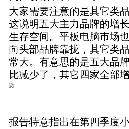
大家需要注意的是其它类品
这说明五大主力品牌的增
生存空间。平板电脑市场
向头部品牌靠拢，其它类
常大。有意思的是五大品
比减少了，其它四家全部
报告特意指出在第四季度小