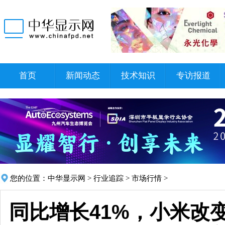
首页
新闻动态
技术知识
专访报道
您的位置：
中华显示网
>
行业追踪
>
市场行情
>
同比增长41%，小米改