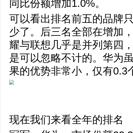
同比份额增加1.0%。
可以看出排名前五的品牌
少了。后三名全部在增加
耀与联想几乎是并列第四，
是可以忽略不计的。华为
果的优势非常小，仅有0.3
现在我们来看全年的排名