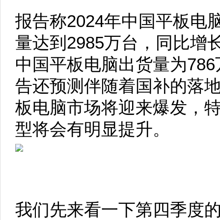
报告称2024年中国平板
量达到2985万台，同比增长
中国平板电脑出货量为786
告还预测伴随着国补的落地
板电脑市场将迎来爆发，特
型将会有明显提升。
我们先来看一下第四季度