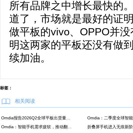
所有品牌之中增长最快的
道了，市场就是最好的证
做平板的vivo、OPPO
明这两家的平板还没有做
续加油。
标签：
相关阅读
Omdia报告2026Q2全球平板出货量：苹果同比降7.5%
Omdia：智能手机需求疲软，推动翻新机用显示面板出货创新高