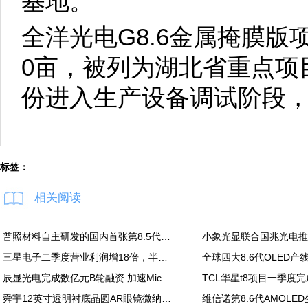
基地。
全洋光电G8.6金属掩膜版
0亩，被列为湖北省重点项
份进入生产设备调试阶段，
标签：
相关阅读
普照材料自主研发的国内首张第8.5代高精度掩模基板正式下线
三星电子二季度营业利润增18倍，半导体营业利润89万亿韩元
全球四大8.6代OLED
辰显光电完成数亿元B轮融资 加速Micro-LED产业化进程
TCL华星t8项目一季度
舜宇12英寸透明衬底晶圆AR眼镜微纳光学产品项目正式投产；本月再次深化与歌尔合作