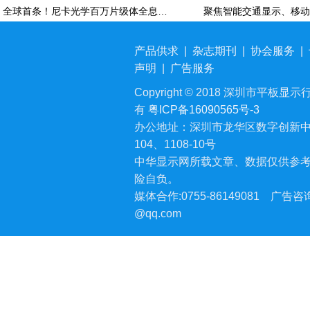
全球首条！尼卡光学百万片级体全息光波导自动化产线在天津正式投产
产品供求
|
杂志期刊
|
协会服务
|
声明
|
广告服务
Copyright © 2018 深圳市平板显示行业
有
粤ICP备16090565号-3
办公地址：深圳市龙华区数字创新中
104、1108-10号
中华显示网所载文章、数据仅供参
险自负。
媒体合作:0755-86149081
广告咨询:
@qq.com