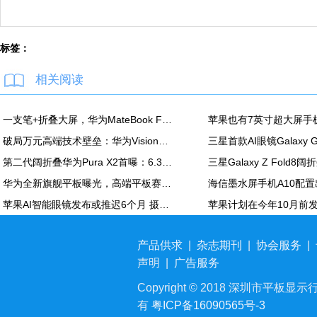
标签：
相关阅读
一支笔+折叠大屏，华为MateBook Fold非凡大师释放折叠电脑生产力
破局万元高端技术壁垒：华为Vision智慧屏6 SE RGB正式发布
第二代阔折叠华为Pura X2首曝：6.3英寸屏 显示面积比肩iPhone Pro Max
华为全新旗舰平板曝光，高端平板赛道再迎新玩家
苹果AI智能眼镜发布或推迟6个月 摄像头配置方案未定
产品供求
|
杂志期刊
|
协会服务
|
声明
|
广告服务
Copyright © 2018 深圳市平板显示行业
有
粤ICP备16090565号-3