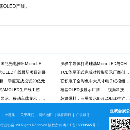
基OLED产线。
小象光显联合国兆光电推出Micro LED投影镜头模组
汉骅半导体打通硅基Micro-LED与CMOS全流程工艺，发布8寸硅基氮化镓Mic
6代OLED产线最新项目进展
TCL华星正式完成对投影显示厂商创科光电战略并购
8项目一季度完成投资20亿元
联积电子全彩色中大尺寸电子纸模组产线正式量产
维信诺第8.6代AMOLED生产线工艺设备搬入
硅基OLED微显示厂商——视涯科技正式挂牌科创板！
聚焦智能交通显示、移动车载显示，元亨光电华中新型显示产业园竣工投产
韩媒爆料：三星显示8.6代OLED生产线量产计划受阻
亚威会展公
|
专题集
|
关于我们
|
网站地图
|
版权声明
|
广告服务
行业协会. All Rights Reserved 版权所有
粤ICP备16090565号-3