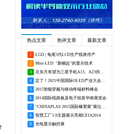
热点文章
热评文章
最新文章
1
LGD | 龟尾5代LCD生产线将停产
2
Mini-LED: “新崛起”的显示技术
3
京东方有望为三星手机A13、A23供应面板
4
定了！2021中国国际OLED产业大会12月重磅启幕
5
2015智能穿戴与移动终端材料峰会
6
2014国际线路板及电子组装华南展览会
7
“CHINAPLAS 2015国际橡塑展”展位预订火爆 彰显橡塑业乐观前景
8
智慧工厂1.0主题展示亮相CEIA2014
9
光电显示触控展
寸