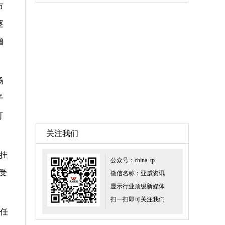
市
逐
增
场
子
可
关注我们
开挂
公众号：china_tp
受
微信名称：亚威资讯
显示行业顶级新媒体
扫一扫即可关注我们
担任