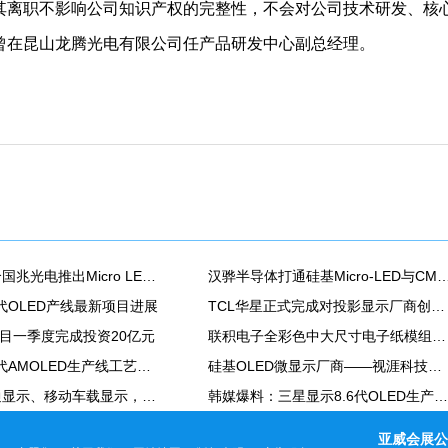
其离职不影响公司知识产权的完整性，不会对公司技术研发、核
曾在昆山龙腾光电有限公司任产品研发中心副总经理。
小象光显联合国兆光电推出Micro LED投影镜头模组
汉骅半导体打通硅基Micro-LED与CMOS全流程工艺，发布8寸硅基氮化镓Mic
6代OLED产线最新项目进展
TCL华星正式完成对投影显示厂商创科光电战略并购
8项目一季度完成投资20亿元
联积电子全彩色中大尺寸电子纸模组产线正式量产
维信诺第8.6代AMOLED生产线工艺设备搬入
硅基OLED微显示厂商——视涯科技正式挂牌科创板！
聚焦智能交通显示、移动车载显示，元亨光电华中新型显示产业园竣工投产
韩媒爆料：三星显示8.6代OLED生产线量产计划受阻
亚威会展公