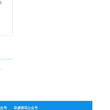
心
ro-LED标准工艺平台
众号
亚威资讯公众号