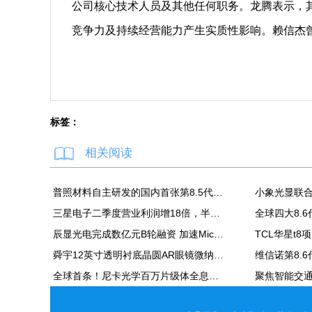
公司核心技术人员及其他任何职务。龙腾表示，
竞争力及持续经营能力产生实质性影响。赖信杰
标签：
相关阅读
普照材料自主研发的国内首张第8.5代高精度掩模基板正式下线
三星电子二季度营业利润增18倍，半导体营业利润89万亿韩元
全球四大8.
辰显光电完成数亿元B轮融资 加速Micro-LED产业化进程
TCL华星t
舜宇12英寸透明衬底晶圆AR眼镜微纳光学产品项目正式投产；本月再次深化与歌尔合作
全球首条！尼卡光学百万片级体全息光波导自动化产线在天津正式投产