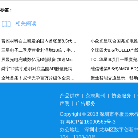
标签：
相关阅读
普照材料自主研发的国内首张第8.5代高精度掩模基板正式下线
三星电子二季度营业利润增18倍，半导体营业利润89万亿韩元
全球四大8.6代OLED
辰显光电完成数亿元B轮融资 加速Micro-LED产业化进程
TCL华星t8项目一季度
舜宇12英寸透明衬底晶圆AR眼镜微纳光学产品项目正式投产；本月再次深化与歌尔合作
全球首条！尼卡光学百万片级体全息光波导自动化产线在天津正式投产
产品供求
|
杂志期刊
|
协会服务
|
声明
|
广告服务
Copyright © 2018 深圳市平板显示行业
有
粤ICP备16090565号-3
办公地址：深圳市龙华区数字创新中
104、1108-10号