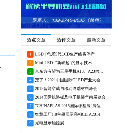
热点文章
热评文章
最新文章
1
LGD | 龟尾5代LCD生产线将停产
2
Mini-LED: “新崛起”的显示技术
9000P即将登场
3
京东方有望为三星手机A13、A23供应面板
4
定了！2021中国国际OLED产业大会12月重磅启幕
5
2015智能穿戴与移动终端材料峰会
6
2014国际线路板及电子组装华南展览会
TEPX Neo正式亮相
7
“CHINAPLAS 2015国际橡塑展”展位预订火爆 彰显橡塑业乐观前景
8
智慧工厂1.0主题展示亮相CEIA2014
9
光电显示触控展