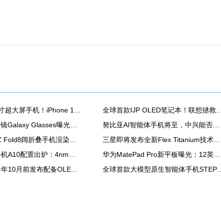
苹果也有7英寸超大屏手机！iPhone 18 Pro爆料汇总
全球首款IJP OLED笔记本！联想拯救者R
三星首款AI眼镜Galaxy Glasses曝光：骁龙AR1 Gen1芯片
努比亚AI智能体手机将至，中兴能否靠豆包翻身？
三星Galaxy Z Fold8阔折叠手机渲染图再曝
三星即将发布全新Flex Titanium技术，以钛金属重塑折叠显示屏结构
海信墨水屏手机A10配置出炉：4nm高通芯 支持红外遥控
华为MatePad Pro新平板曝光：12英寸OLED屏+北斗通信
苹果计划在今年10月前发布配备OLED屏的新款iPad mini
全球首款大模型原生智能体手机S