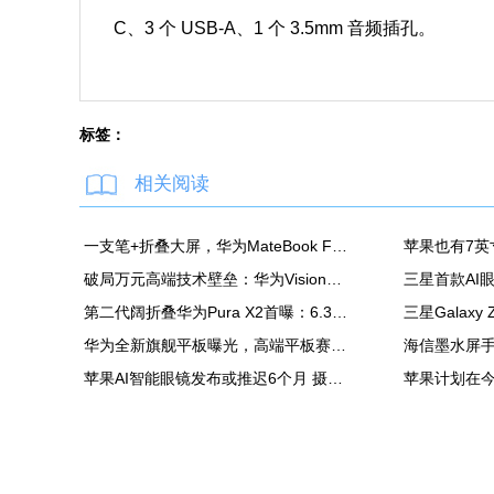
C、3 个 USB-A、1 个 3.5mm 音频插孔。
标签：
相关阅读
一支笔+折叠大屏，华为MateBook Fold非凡大师释放折叠电脑生产力
破局万元高端技术壁垒：华为Vision智慧屏6 SE RGB正式发布
第二代阔折叠华为Pura X2首曝：6.3英寸屏 显示面积比肩iPhone Pro Max
华为全新旗舰平板曝光，高端平板赛道再迎新玩家
苹果AI智能眼镜发布或推迟6个月 摄像头配置方案未定