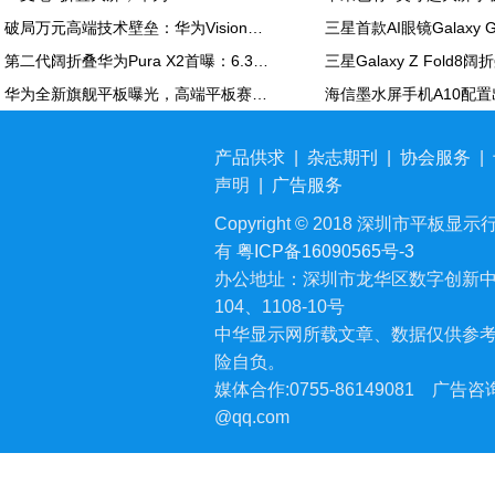
破局万元高端技术壁垒：华为Vision智慧屏6 SE RGB正式发布
第二代阔折叠华为Pura X2首曝：6.3英寸屏 显示面积比肩iPhone Pro Max
华为全新旗舰平板曝光，高端平板赛道再迎新玩家
产品供求
|
杂志期刊
|
协会服务
|
声明
|
广告服务
Copyright © 2018 深圳市平板显示行业
有
粤ICP备16090565号-3
办公地址：深圳市龙华区数字创新中
104、1108-10号
中华显示网所载文章、数据仅供参
险自负。
媒体合作:0755-86149081
广告咨询:
@qq.com