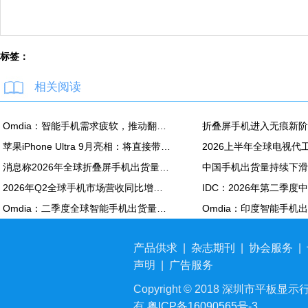
标签：
相关阅读
Omdia：智能手机需求疲软，推动翻新机用显示面板出货创新高
苹果iPhone Ultra 9月亮相：将直接带动全年折叠屏出货量大涨20%
消息称2026年全球折叠屏手机出货量预计同比增长20%
2026年Q2全球手机市场营收同比增长7%：苹果营收份额达49%
Omdia：二季度全球智能手机出货量同比下降6% 降至2.72亿部
产品供求
|
杂志期刊
|
协会服务
|
声明
|
广告服务
Copyright © 2018 深圳市平板显示行业
有
粤ICP备16090565号-3