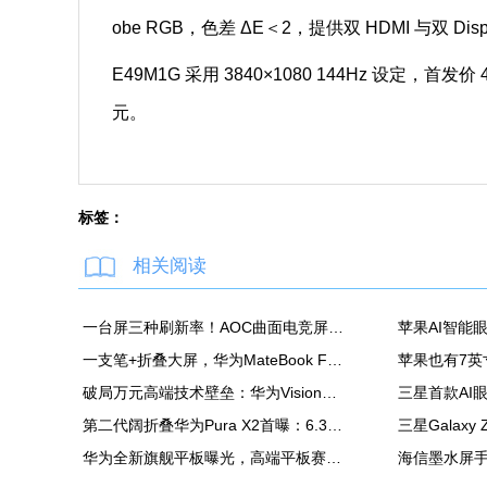
obe RGB，色差 ΔE＜2，提供双 HDMI 与双 Displ
E49M1G 采用 3840×1080 144Hz 设定，首发价 
元。
标签：
相关阅读
一台屏三种刷新率！AOC曲面电竞屏上市：最高500Hz、售价2180元
一支笔+折叠大屏，华为MateBook Fold非凡大师释放折叠电脑生产力
破局万元高端技术壁垒：华为Vision智慧屏6 SE RGB正式发布
第二代阔折叠华为Pura X2首曝：6.3英寸屏 显示面积比肩iPhone Pro Max
华为全新旗舰平板曝光，高端平板赛道再迎新玩家