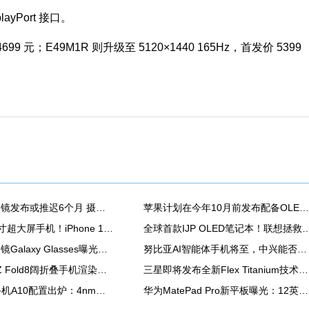
ayPort 接口。
4699 元；E49M1R 则升级至 5120×1440 165Hz，首发价 5399
苹果AI智能眼镜发布或推迟6个月 摄像头配置方案未定
苹果计划在今年10月前发布配备OLED屏的新款iPad mini
苹果也有7英寸超大屏手机！iPhone 18 Pro爆料汇总
全球首款IJP OLED笔记本！联想拯救者R
三星首款AI眼镜Galaxy Glasses曝光：骁龙AR1 Gen1芯片
努比亚AI智能体手机将至，中兴能否靠豆包翻身？
三星Galaxy Z Fold8阔折叠手机渲染图再曝
三星即将发布全新Flex Titanium技术，以钛金属重塑折叠显示屏结构
海信墨水屏手机A10配置出炉：4nm高通芯 支持红外遥控
华为MatePad Pro新平板曝光：12英寸OLED屏+北斗通信