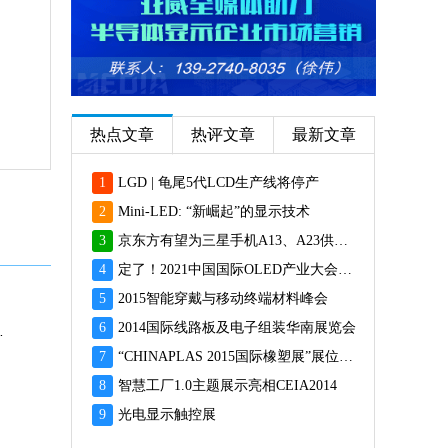
热点文章
热评文章
最新文章
1
LGD | 龟尾5代LCD生产线将停产
2
Mini-LED: “新崛起”的显示技术
3
京东方有望为三星手机A13、A23供应面板
4
定了！2021中国国际OLED产业大会12月重磅启幕
5
2015智能穿戴与移动终端材料峰会
6
2014国际线路板及电子组装华南展览会
9000P即将登场
7
“CHINAPLAS 2015国际橡塑展”展位预订火爆 彰显橡塑业乐观前景
8
智慧工厂1.0主题展示亮相CEIA2014
9
光电显示触控展