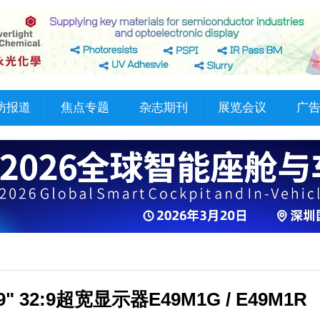
访报道
焦点专题
杂志期刊
展览会议
广
2:9超宽显示器E49M1G / E49M1R