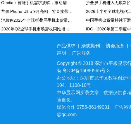
Omdia：智能手机需求疲软，推动翻新机用显示面板出货创新高
苹果iPhone Ultra 9月亮相：将直接带动全年折叠屏出货量大涨20%
消息称2026年全球折叠屏手机出货量预计同比增长20%
2026年Q2全球手机市场营收同比增长7%：苹果营收份额达49%
产品供求
|
杂志期刊
|
协会服务
|
声明
|
广告服务
Copyright © 2018 深圳市平板显示行业
有
粤ICP备16090565号-3
办公地址：深圳市龙华区数字创新中
104、1108-10号
中华显示网所载文章、数据仅供参
险自负。
媒体合作:0755-86149081
广告咨询:
@qq.com