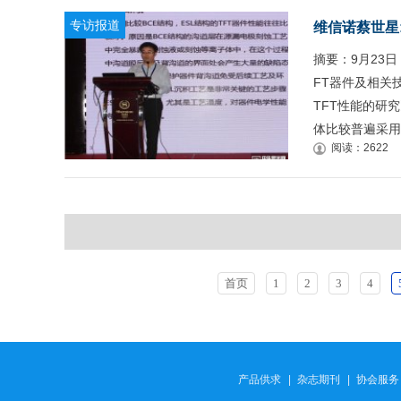
专访报道
维信诺蔡世星:
摘要：9月23
FT器件及相关
TFT性能的研
体比较普遍采用
阅读：2622
首页
1
2
3
4
产品供求
|
杂志期刊
|
协会服务