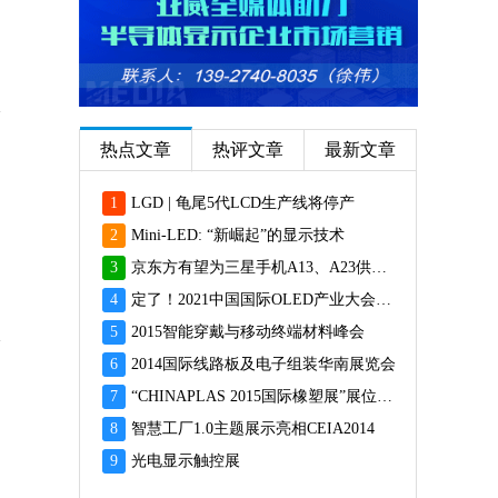
热点文章
热评文章
最新文章
1
LGD | 龟尾5代LCD生产线将停产
2
Mini-LED: “新崛起”的显示技术
3
京东方有望为三星手机A13、A23供应面板
4
定了！2021中国国际OLED产业大会12月重磅启幕
5
2015智能穿戴与移动终端材料峰会
6
2014国际线路板及电子组装华南展览会
7
“CHINAPLAS 2015国际橡塑展”展位预订火爆 彰显橡塑业乐观前景
8
智慧工厂1.0主题展示亮相CEIA2014
9
光电显示触控展