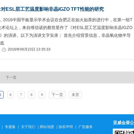
对ESL层工艺温度影响非晶IGZO TFT性能的研究
日，2016中国平板显示学术会议在合肥正在如火如荼的进行中，在第一组T
技术论坛上，来自维信诺的蔡世星作了《对ESL层工艺温度影响非晶IGZO
究》的演讲。以下为演讲文字实录： 首先介绍背景信息，非晶氧化物半导
底
2016年09月23日 13:35:33
下一页
5
6
7
8
9
下一页
末页
亚威会展公
|
专题集
|
关于我们
|
网站地图
|
版权声明
|
广告服务