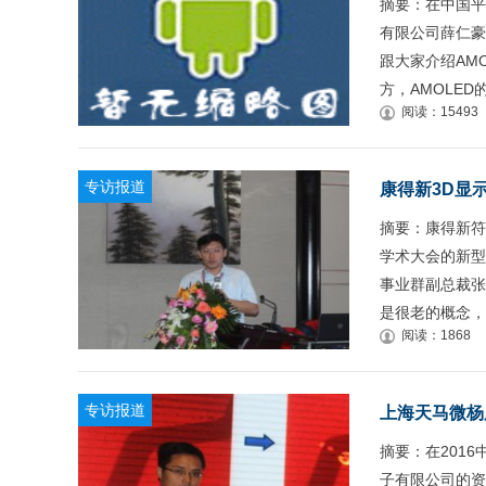
摘要：在中国平
有限公司薛仁豪
跟大家介绍AM
方，AMOLED
阅读：15493
专访报道
康得新3D显
摘要：康得新符
学术大会的新型
事业群副总裁张
是很老的概念，
阅读：1868
专访报道
上海天马微杨
摘要：在201
子有限公司的资