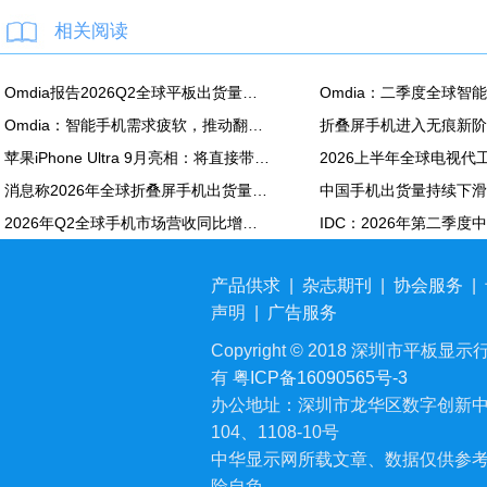
相关阅读
Omdia报告2026Q2全球平板出货量：苹果同比降7.5%
Omdia：智能手机需求疲软，推动翻新机用显示面板出货创新高
苹果iPhone Ultra 9月亮相：将直接带动全年折叠屏出货量大涨20%
消息称2026年全球折叠屏手机出货量预计同比增长20%
2026年Q2全球手机市场营收同比增长7%：苹果营收份额达49%
产品供求
|
杂志期刊
|
协会服务
|
声明
|
广告服务
Copyright © 2018 深圳市平板显示行业
有
粤ICP备16090565号-3
办公地址：深圳市龙华区数字创新中
104、1108-10号
中华显示网所载文章、数据仅供参
险自负。