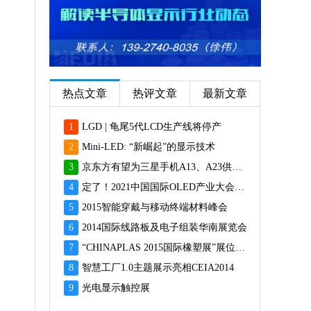
热点文章
热评文章
最新文章
1
LGD | 龟尾5代LCD生产线将停产
2
Mini-LED: “新崛起”的显示技术
3
京东方有望为三星手机A13、A23供应面板
4
定了！2021中国国际OLED产业大会12月重磅启幕
5
2015智能穿戴与移动终端材料峰会
6
2014国际线路板及电子组装华南展览会
7
“CHINAPLAS 2015国际橡塑展”展位预订火爆 彰显橡塑业乐观前景
8
智慧工厂1.0主题展示亮相CEIA2014
9
光电显示触控展