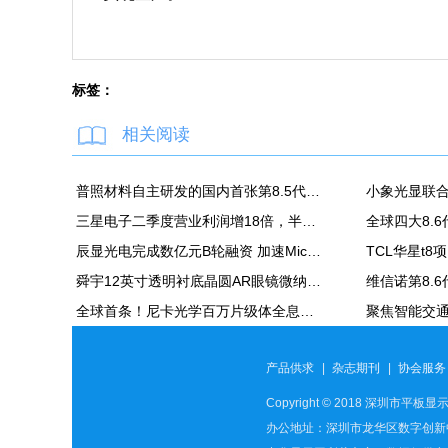
标签：
相关阅读
普照材料自主研发的国内首张第8.5代高精度掩模基板正式下线
三星电子二季度营业利润增18倍，半导体营业利润89万亿韩元
全球四大8.
辰显光电完成数亿元B轮融资 加速Micro-LED产业化进程
TCL华星t
舜宇12英寸透明衬底晶圆AR眼镜微纳光学产品项目正式投产；本月再次深化与歌尔合作
全球首条！尼卡光学百万片级体全息光波导自动化产线在天津正式投产
产品供求
|
杂志期刊
|
协会服务
Copyright © 2018 深圳市平板显示
办公地址：深圳市龙华区数字创新中心