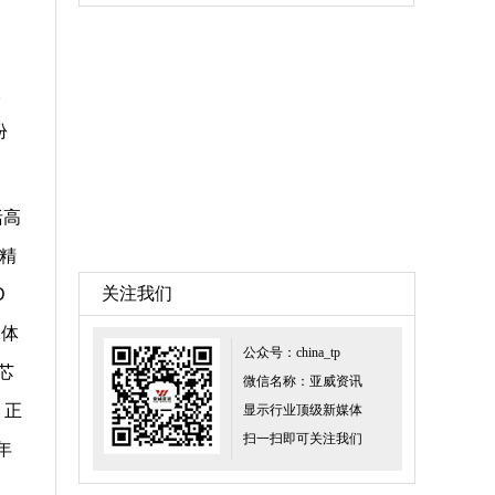
，
。
份
括高
精
关注我们
D
导体
公众号：china_tp
芯
微信名称：亚威资讯
；正
显示行业顶级新媒体
扫一扫即可关注我们
年