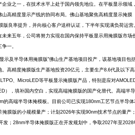
产企业之一，在技术水平上处于国内领先地位。在平板显示领域
佛山高精度显示产线的协同布局。佛山基地聚焦高精度显示掩膜
掩膜版良率提升，并向核心客户送样认证，下半年实现满负荷运营
在未来五年，公司将努力实现在国内保持平板显示用掩膜版市场
三争一。
板显示及半导体用掩膜版”佛山生产基地项目投产，该基地项目包
。高精度掩膜版生产基地投资20亿元，主要生产8.6代及以下高
、LTPO、MicroLED等平板显示掩膜版产品，特别是应对AMOLE
LED），填补国内空白，实现高端掩膜版的国产化替代。高端半
0nm的高端半导体掩模板。目前公司已实现180nm工艺节点半导体
片掩膜版的小规模量产；计划2026年实现90nm技术节点的量产
版开发；28nm半导体掩膜版正在开发规划中，争取2027年至2028