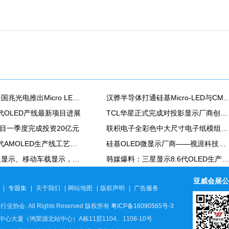
小象光显联合国兆光电推出Micro LED投影镜头模组
汉骅半导体打通硅基Micro-LED与CMOS全流程工艺，发布8寸硅基氮化镓Mic
6代OLED产线最新项目进展
TCL华星正式完成对投影显示厂商创科光电战略并购
8项目一季度完成投资20亿元
联积电子全彩色中大尺寸电子纸模组产线正式量产
维信诺第8.6代AMOLED生产线工艺设备搬入
硅基OLED微显示厂商——视涯科技正式挂牌科创板！
聚焦智能交通显示、移动车载显示，元亨光电华中新型显示产业园竣工投产
韩媒爆料：三星显示8.6代OLED生产线量产计划受阻
亚威会展公
|
专题集
|
关于我们
|
网站地图
|
版权声明
|
广告服务
行业协会. All Rights Reserved 版权所有
粤ICP备16090565号-3
大厦（鸿荣源北站中心）A栋11层1104、1108-10号