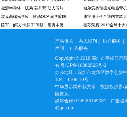
微源半导体：破局“芯片荒”助力芯片国产化
攻克高端光学胶，推动OCA 光学胶国产化——专访高仁新材创始人孙仕兵
陈军：解决“卡脖子”问题，用资本促进半导体产业国产化
产品供求
|
杂志期刊
|
协会服务
|
声明
|
广告服务
Copyright © 2018 深圳市平板显示行业
有
粤ICP备16090565号-3
办公地址：深圳市龙华区数字创新中
104、1108-10号
中华显示网所载文章、数据仅供参
险自负。
媒体合作:0755-86149081
广告咨询:
@qq.com