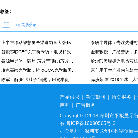
标签：
相关阅读
上半年移动智慧屏全渠道销量大涨45% 海信线上前二
智聚芯联CEO关宇昕专访：电视和数字影院有望成为裸眼3D主阵地
微源半导体：破局“芯片荒”助力芯片国产化
攻克高端光学胶，推动OCA 光学胶国产化——专访高仁新材创始人孙仕兵
陈军：解决“卡脖子”问题，用资本促进半导体产业国产化
产品供求
|
杂志期刊
|
协会服务
|
声明
|
广告服务
Copyright © 2018 深圳市平板显示行业
有
粤ICP备16090565号-3
办公地址：深圳市龙华区数字创新中