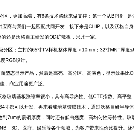
级分区，更加高端，有6条技术路线来做支撑：第一个从BP段，是
供应商与我们一起匹配共同开发；接下来是CHIP，以及沃格自
主要的还是沃格自主研发的OD扩散板，只此一家。
分区；主打的65寸TV样机整体厚度＜10mm；32寸MNT厚度≤
度RGB设计。
面型态显示产品，然后是高亮、高分区、高演色，显示效果比O
最佳，商业用途更广泛。
沃格玻璃基板涨缩率很小，具有高导热性、低CTE指数、高平整
-34寸都可以开发。再来看玻璃基镀膜技术，通过沃格自研半导
以达到7um的覆铜厚度，同时还有低曲翘度、高均匀性等特性。玻
，NB，3D、医疗、娱乐等各个领域，为客户带来性价比提升。还