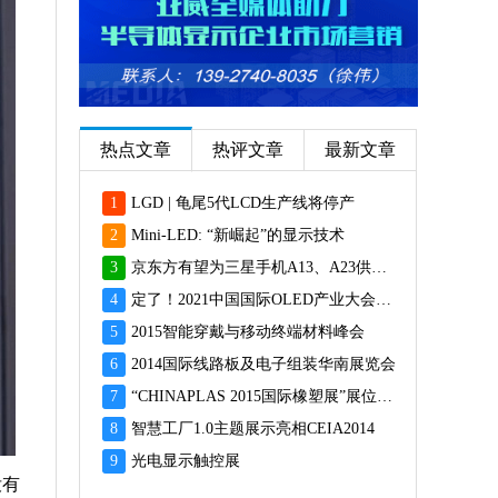
热点文章
热评文章
最新文章
1
LGD | 龟尾5代LCD生产线将停产
2
Mini-LED: “新崛起”的显示技术
3
京东方有望为三星手机A13、A23供应面板
4
定了！2021中国国际OLED产业大会12月重磅启幕
5
2015智能穿戴与移动终端材料峰会
6
2014国际线路板及电子组装华南展览会
7
“CHINAPLAS 2015国际橡塑展”展位预订火爆 彰显橡塑业乐观前景
8
智慧工厂1.0主题展示亮相CEIA2014
9
光电显示触控展
没有