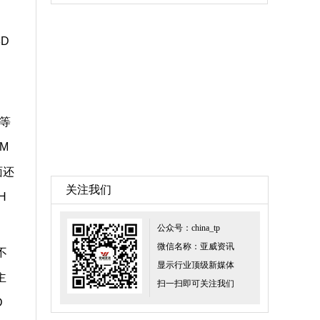
D
命等
M
面还
关注我们
H
公众号：china_tp
微信名称：亚威资讯
不
显示行业顶级新媒体
主
扫一扫即可关注我们
D