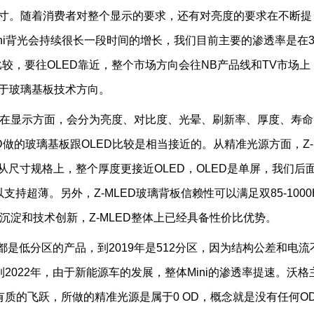
85寸。随着消费者对整个显示的要求，还有对亮度的要求在不断提
Mini背光会持续很长一段时间的增长，我们目前主要的渗透率是在3
较，要往OLED靠近，整个市场方向会往NB产品线和TV市场上
注于玻璃基板技术方向。
通常在显示方面，会分为亮度、对比度、光晕、刷新率、厚度、寿
D做的玻璃基板跟OLED比较是相当接近的。从精准光源方面，Z-
，从尺寸规格上，整个厚度更接近OLED，OLED是单屏，我们后
支持超薄。另外，Z-MLED玻璃背板信赖性可以满足双85-1000
沉淀和技术创新，Z-MLED整体上已经具备性价比优势。
都是低分区的产品，到2019年是512分区，因为结构公差和电流
022年，由于新能源车的发展，整体Mini的渗透率提速。沃格
质的飞跃，所做的精准光源是属于0 OD，概念就是没有任何O