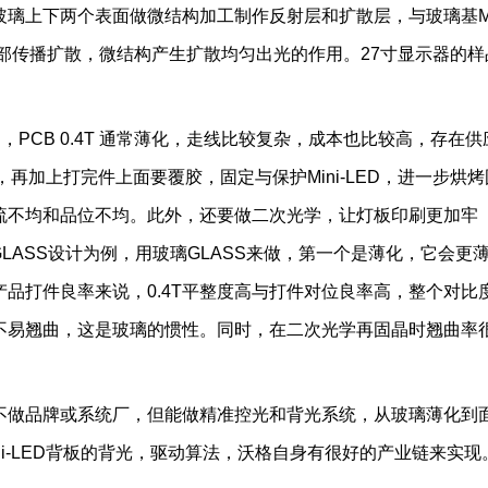
璃上下两个表面做微结构加工制作反射层和扩散层，与玻璃基M
内部传播扩散，微结构产生扩散均匀出光的作用。27寸显示器的样
为例，PCB 0.4T 通常薄化，走线比较复杂，成本也比较高，存在供
低，再加上打完件上面要覆胶，固定与保护Mini-LED，进一步烘烤
流不均和品位不均。此外，还要做二次光学，让灯板印刷更加牢
 GLASS设计为例，用玻璃GLASS来做，第一个是薄化，它会更
品打件良率来说，0.4T平整度高与打件对位良率高，整个对比
不易翘曲，这是玻璃的惯性。同时，在二次光学再固晶时翘曲率
不做品牌或系统厂，但能做精准控光和背光系统，从玻璃薄化到
i-LED背板的背光，驱动算法，沃格自身有很好的产业链来实现