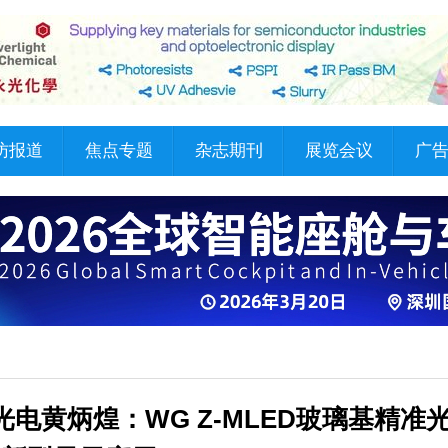
访报道
焦点专题
杂志期刊
展览会议
广
 沃格光电黄炳煌：WG Z-MLED玻璃基精准